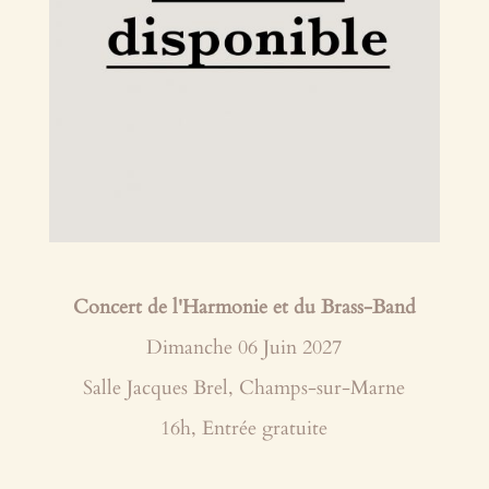
Concert de l'Harmonie et du Brass-Band
Dimanche 06 Juin 2027
Salle Jacques Brel, Champs-sur-Marne
16h, Entrée gratuite