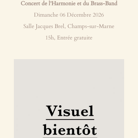
Concert de l'Harmonie et du Brass-Band
Dimanche 06 Décembre 2026
Salle Jacques Brel, Champs-sur-Marne
15h, Entrée gratuite